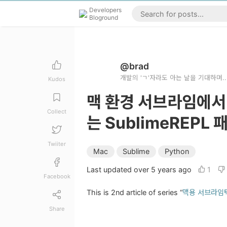
Developers
Bloground
@brad
개발의 'ㄱ'자라도 아는 날을 기대하며..
Kudos
맥 환경 서브라임에서
Collect
는 SublimeREPL
Twiiter
Mac
Sublime
Python
Last updated over 5 years ago
1
Facebook
This is 2nd article of series “
맥용 서브라임
Share