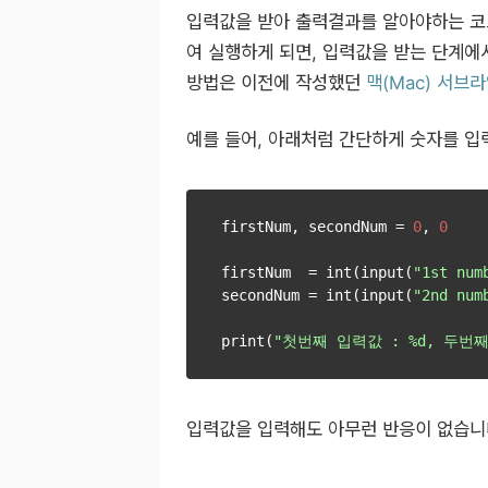
입력값을 받아 출력결과를 알아야하는 코
여 실행하게 되면, 입력값을 받는 단계에
방법은 이전에 작성했던
맥(Mac) 서브
예를 들어, 아래처럼 간단하게 숫자를 
firstNum, secondNum = 
0
, 
0
firstNum  = int(input(
"1st num
secondNum = int(input(
"2nd num
print(
"첫번째 입력값 : %d, 두번째
입력값을 입력해도 아무런 반응이 없습니